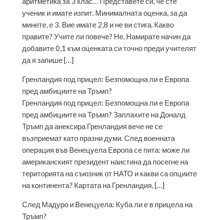
аритметика за 3 клас… Представете си, че сте
ученик и имате изпит. Минималната оценка, за да
минете, е 3. Вие имате 2,8 и не ви стига. Какво
правите? Учите ли повече? Не. Намирате начин да
добавите 0,1 към оценката си точно преди учителят
да я запише […]
Гренландия под прицел: Безпомощна ли е Европа
пред амбициите на Тръмп?
Гренландия под прицел: Безпомощна ли е Европа
пред амбициите на Тръмп? Заплахите на Доналд
Тръмп да анексира Гренландия вече не се
възприемат като празни думи. След военната
операция във Венецуела Европа се пита: може ли
американският президент наистина да посегне на
територията на съюзник от НАТО и какви са опциите
на континента? Картата на Гренландия, […]
След Мадуро и Венецуела: Куба ли е в прицела на
Тръмп?