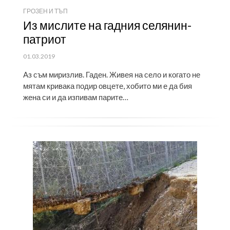
ГРОЗЕН И ТЪП
Из мислите на гадния селянин-
патриот
ПУБЛИКУВАНО
01.03.2019
НА
Aз съм миризлив. Гаден. Живея на село и когато не
мятам кривака подир овцете, хобито ми е да бия
жена си и да изпивам парите…