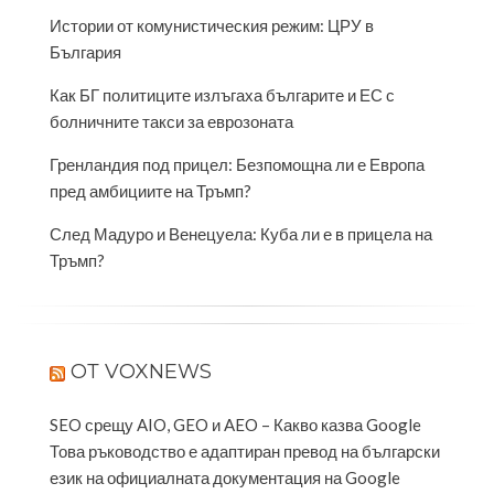
Истории от комунистическия режим: ЦРУ в
България
Как БГ политиците излъгаха българите и ЕС с
болничните такси за еврозоната
Гренландия под прицел: Безпомощна ли е Европа
пред амбициите на Тръмп?
След Мадуро и Венецуела: Куба ли е в прицела на
Тръмп?
ОТ VOXNEWS
SEO срещу AIO, GEO и AEO – Какво казва Google
Това ръководство е адаптиран превод на български
език на официалната документация на Google