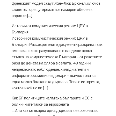
френският модел скаут Жан-Люк Брюнел, ключов
свидетел срещу мрежата, е намерен обесен в
парижки […]
Истории от комунистическия режим: ЦРУ в
България
Истории от комунистическия режим: ЦРУ в
България Разсекретените документи разкриват как
американското разузнаване е следеше всяка
стъпка на комунистическа България – от ракетните
бази до цената на хляба в селата. 48 години
непрекъснато наблюдение, хиляди агенти и
информатори, милиони долари – всичко това за
една малка балканска държава. Това е историята,
която никой не ви […]
Как БГ политиците излъгаха българите и ЕС с
болничните такси за еврозоната
…Или как се вкарва една държава в еврозоната с