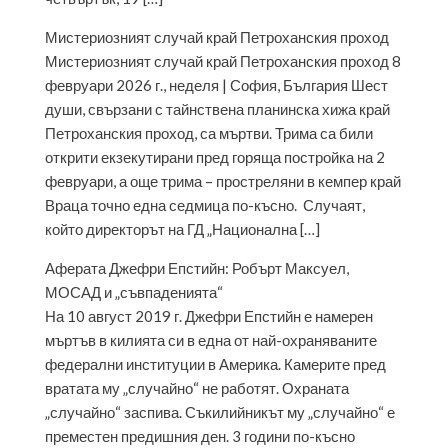
Мистериозният случай край Петроханския проход
Мистериозният случай край Петроханския проход 8
февруари 2026 г., неделя | София, България Шест
души, свързани с тайнствена планинска хижа край
Петроханския проход, са мъртви. Трима са били
открити екзекутирани пред горяща постройка на 2
февруари, а още трима – простреляни в кемпер край
Враца точно една седмица по-късно. Случаят,
който директорът на ГД „Национална […]
Аферата Джефри Епстийн: Робърт Максуел,
МОСАД и „съвпаденията“
На 10 август 2019 г. Джефри Епстийн е намерен
мъртъв в килията си в една от най-охраняваните
федерални институции в Америка. Камерите пред
вратата му „случайно“ не работят. Охраната
„случайно“ заспива. Съкилийникът му „случайно“ е
преместен предишния ден. 3 години по-късно