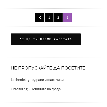
ПРЕДИШНА
PAGE
PAGE
PAGE
1
2
3
СТРАНИЦА
AI ЩЕ ТИ ВЗЕМЕ РАБОТАТА
НЕ ПРОПУСКАЙТЕ ДА ПОСЕТИТЕ
Lechenie.bg - здрави и щастливи
Gradski.bg - Новините на града