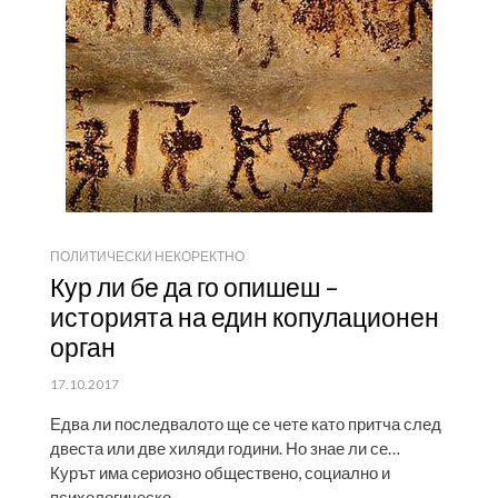
ПОЛИТИЧЕСКИ НЕКОРЕКТНО
Кур ли бе да го опишеш –
историята на един копулационен
орган
ПУБЛИКУВАНО
17.10.2017
НА
Едва ли последвалото ще се чете като притча след
двеста или две хиляди години. Но знае ли се…
Курът има сериозно обществено, социално и
психологическо…