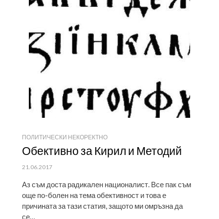
ПОЛИТИЧЕСКИ НЕКОРЕКТНО
Обективно за Кирил и Методий
ПУБЛИКУВАНО
21.06.2017
НА
Аз съм доста радикален националист. Все пак съм
още по-болен на тема обективност и това е
причината за тази статия, защото ми омръзна да
се…