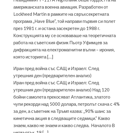
американската военна авиация. Разработен от
Lockheed Martin в рамките на свръхсекретната
програма „Have Blue“, той направи първия си полет
през 1981 г. и остана засекретен до 1988 г.
Конструкцията му се основаваше на теоретичната
работа на съветския физик Пьотр Уфимцев за
дифракцията на електромагнитни вълни – ирония,
която историята […]
Иран пред война със САЩ и Израел: След
утрешния ден (предварителен анализ)
Иран пред война със САЩ и Израел: След
утрешния ден (предварителен анализ) Над 120
бойни самолета прекосяват Атлантика, златото
чупи рекорди над 5000 долара, петролът скача с 4%
за ден, а съветник на Тръмп казва: „90% шанс за
кинетична акция в следващите седмици.“ Какво
знаем, какво не знаем и какво следва. Началото В
четвъртък, 19 […]