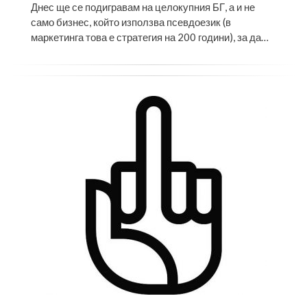
Днес ще се подигравам на целокупния БГ, а и не
само бизнес, който използва псевдоезик (в
маркетинга това е стратегия на 200 години), за да…