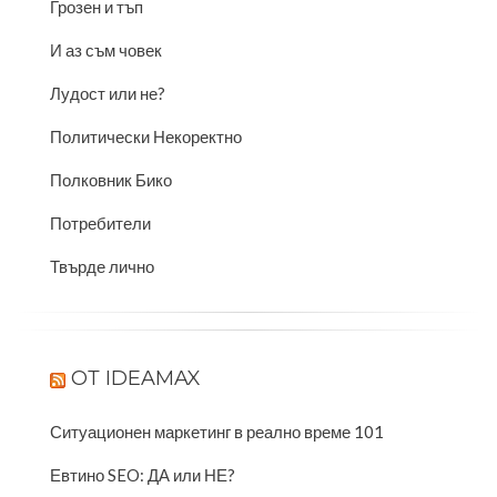
Грозен и тъп
И аз съм човек
Лудост или не?
Политически Некоректно
Полковник Бико
Потребители
Твърде лично
OТ IDEAMAX
Ситуационен маркетинг в реално време 101
Евтино SEO: ДА или НЕ?