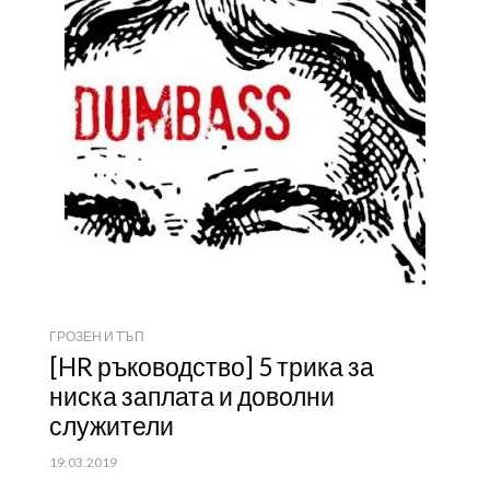
ГРОЗЕН И ТЪП
[HR ръководство] 5 трика за
ниска заплата и доволни
служители
ПУБЛИКУВАНО
19.03.2019
НА