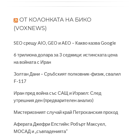
OТ КОЛОНКАТА НА БИКО
(VOXNEWS)
SEO срещу AIO, GEO и AEO – Какво казва Google
6 трилиона долара за 3 седмици: истинската цена
на войната с Иран
Золтан Дани – Сръбският полковник-физик, свалил
F-117
Иран пред война със САЩ и Израел: След
утрешния ден (предварителен анализ)
Мистериозният случай край Петроханския проход
Аферата Джефри Епстийн: Робърт Максуел,
МОСАД и „съвпаденията“