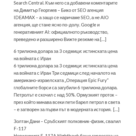
Search Central. Към него са добавени коментарите
на Димитър Георгиев – Бико от SEO агенция
IDEAMAX – а защо се наричаме SEO, а не AIO
агенция, ще стане ясно по-долу. Google и
генеративният AI: официалното ръководство,
преведено и разширено Вижте резюме на […]
6 трилиона долара за 3 седмици: истинската цена
на войната с Иран
6 трилиона долара за 3 седмици: истинската цена
на войната с Иран Три седмици след началото на
американо-израелската „Операция Epic Fury“
глобалните борси са загубили 6 трилиона долара.
Петролът е скочил с над 50%. Ормузкият проток –
през който минава всеки пети барел петрол в света
– е затворен за първи път в модерната история. […]
Золтан Дани – Сръбският полковник-физик, свалил
F-117
Невидимият F-117A Nighthawk беше гордостта на