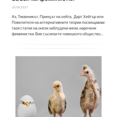
ПУБЛИКУВАНО
10.09.2017
НА
Аз, Тиквеникът, Принцът на хейта, Дарт Хейтър или
Повелителя на алтернативните теории посвещавам
тази статия на онези заблудени жени, наречени
феминистки. Вие съсипахте човешкото общество…