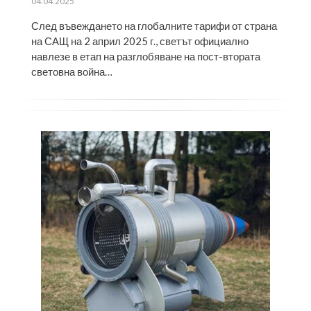
ПУБЛИКУВАНО
04.04.2025
НА
След въвеждането на глобалните тарифи от страна
на САЩ на 2 април 2025 г., светът официално
навлезе в етап на разглобяване на пост-втората
световна война…