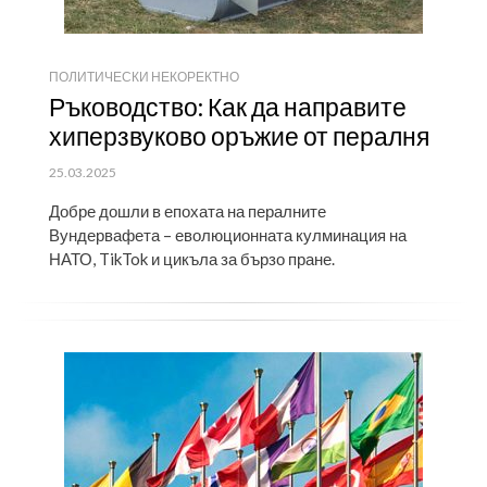
ПОЛИТИЧЕСКИ НЕКОРЕКТНО
Ръководство: Как да направите
хиперзвуково оръжие от пералня
ПУБЛИКУВАНО
25.03.2025
НА
Добре дошли в епохата на пералните
Вундервафета – еволюционната кулминация на
НАТО, TikTok и цикъла за бързо пране.