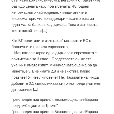
стъпка на комунистическа България – от ракетните
бази до цената на хляба в селата. 48 години
непрекъснато наблюдение, хиляди агенти и
информатори, милиони долари – всичко това за
една малка балканска държава. Това е историята,
която никой не ви […]
Как БГ политиците излъгаха българите и ЕС с
болничните такси за еврозоната
…Или как се вкарва една държава в еврозоната с
аритметика за 3 клас… Представете си, че сте
ученик и имате изпит. Минималната оценка, за да
минете, е 3. Вие имате 2,8 и не ви стига. Какво
правите? Учите ли повече? Не. Намирате начин да
добавите 0,1 към оценката си точно преди учителят
да я запише […]
Гренландия под прицел: Безпомощна ли е Европа
пред амбициите на Тръмп?
Гренландия под прицел: Безпомощна ли е Европа