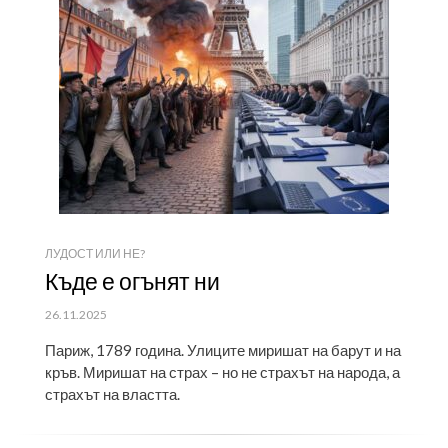
ЛУДОСТ ИЛИ НЕ?
Къде е огънят ни
ПУБЛИКУВАНО
26.11.2025
НА
Париж, 1789 година. Улиците миришат на барут и на
кръв. Миришат на страх – но не страхът на народа, а
страхът на властта.