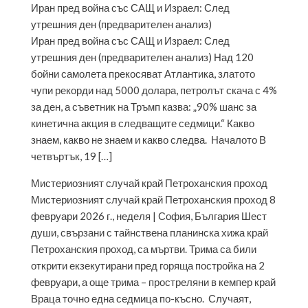
Иран пред война със САЩ и Израел: След
утрешния ден (предварителен анализ)
Иран пред война със САЩ и Израел: След
утрешния ден (предварителен анализ) Над 120
бойни самолета прекосяват Атлантика, златото
чупи рекорди над 5000 долара, петролът скача с 4%
за ден, а съветник на Тръмп казва: „90% шанс за
кинетична акция в следващите седмици.“ Какво
знаем, какво не знаем и какво следва. Началото В
четвъртък, 19 […]
Мистериозният случай край Петроханския проход
Мистериозният случай край Петроханския проход 8
февруари 2026 г., неделя | София, България Шест
души, свързани с тайнствена планинска хижа край
Петроханския проход, са мъртви. Трима са били
открити екзекутирани пред горяща постройка на 2
февруари, а още трима – простреляни в кемпер край
Враца точно една седмица по-късно. Случаят,