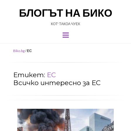
БЛОГЪТ НА БИКО
КОТ' ТАКОА ЧУЕК
Menu
Biko.bg
/
ЕС
Етикет:
ЕС
Всичко интересно за ЕС