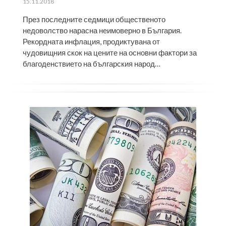
ПУБЛИКУВАНО
15.11.2018
НА
През последните седмици общественото
недоволство нарасна неимоверно в България.
Рекордната инфлация, продиктувана от
чудовищния скок на цените на основни фактори за
благоденствието на българския народ…