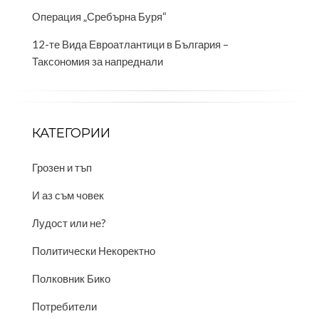
Операция „Сребърна Буря“
12-те Вида Евроатлантици в България –
Таксономия за напреднали
КАТЕГОРИИ
Грозен и тъп
И аз съм човек
Лудост или не?
Политически Некоректно
Полковник Бико
Потребители