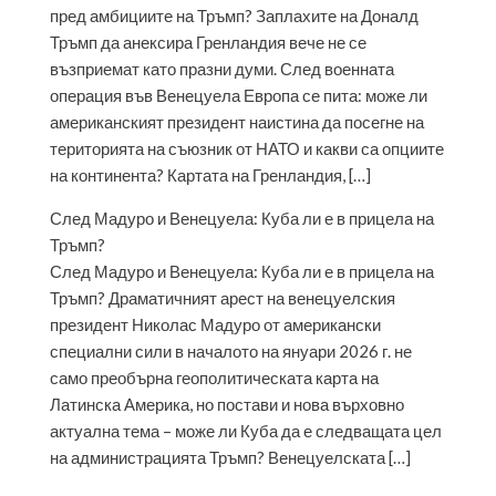
пред амбициите на Тръмп? Заплахите на Доналд
Тръмп да анексира Гренландия вече не се
възприемат като празни думи. След военната
операция във Венецуела Европа се пита: може ли
американският президент наистина да посегне на
територията на съюзник от НАТО и какви са опциите
на континента? Картата на Гренландия, […]
След Мадуро и Венецуела: Куба ли е в прицела на
Тръмп?
След Мадуро и Венецуела: Куба ли е в прицела на
Тръмп? Драматичният арест на венецуелския
президент Николас Мадуро от американски
специални сили в началото на януари 2026 г. не
само преобърна геополитическата карта на
Латинска Америка, но постави и нова върховно
актуална тема – може ли Куба да е следващата цел
на администрацията Тръмп? Венецуелската […]