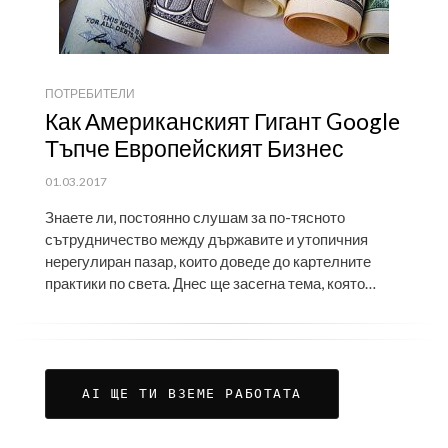
ПОТРЕБИТЕЛИ
Как Американският Гигант Google
Тъпче Европейският Бизнес
ПУБЛИКУВАНО
01.03.2017
НА
Знаете ли, постоянно слушам за по-тясното
сътрудничество между държавите и утопичния
нерегулиран пазар, които доведе до картелните
практики по света. Днес ще засегна тема, която…
AI ЩЕ ТИ ВЗЕМЕ РАБОТАТА