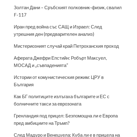
Золтан Дани – Сръбският полковник-физик, свалил
F-117
Иран пред война със САЩ и Израел: След
утрешния ден (предварителен анализ)
Мистериозният случай край Петроханския проход
Аферата Джефри Епстийн: Робърт Максуел,
МОСАД и „съвпаденията“
Истории от комунистическия режим: ЦРУ в
България
Как БГ политиците излъгаха българите и ЕС с
болничните такси за еврозоната
Гренландия под прицел: Безпомощна ли е Европа
пред амбициите на Тръмп?
След Мадуро и Венецуела: Куба ли е в прицела на