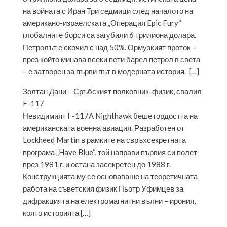
на войната с Иран Три седмици след началото на
американо-израелската „Операция Epic Fury“
глобалните борси са загубили 6 трилиона долара.
Петролът е скочил с над 50%. Ормузкият проток –
през който минава всеки пети барел петрол в света
– е затворен за първи път в модерната история. […]
Золтан Дани – Сръбският полковник-физик, свалил
F-117
Невидимият F-117A Nighthawk беше гордостта на
американската военна авиация. Разработен от
Lockheed Martin в рамките на свръхсекретната
програма „Have Blue“, той направи първия си полет
през 1981 г. и остана засекретен до 1988 г.
Конструкцията му се основаваше на теоретичната
работа на съветския физик Пьотр Уфимцев за
дифракцията на електромагнитни вълни – ирония,
която историята […]