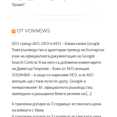
Тръмп?
ОТ VOXNEWS
SEO срещу AIO, GEO и AEO – Какво казва Google
Това ръководство е адаптиран превод на български
език на официалната документация на Google
Search Central. Към него са добавени коментарите
на Димитър Георгиев – Бико от SEO агенция
IDEAMAX – а защо се наричаме SEO, а не AIO
агенция, ще стане ясно по-долу. Google и
генеративният AI: официалното ръководство,
преведено и разширено Вижте резюме на […]
6 трилиона долара за 3 седмици: истинската цена
на войната с Иран
6 трилиона долара за 3 седмици: истинската цена