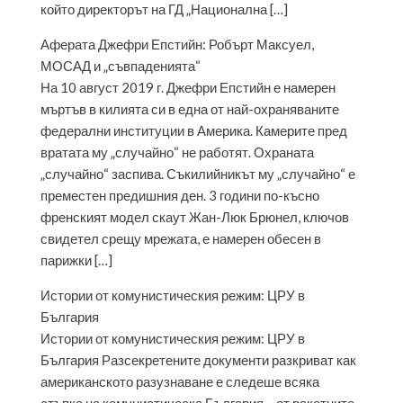
който директорът на ГД „Национална […]
Аферата Джефри Епстийн: Робърт Максуел,
МОСАД и „съвпаденията“
На 10 август 2019 г. Джефри Епстийн е намерен
мъртъв в килията си в една от най-охраняваните
федерални институции в Америка. Камерите пред
вратата му „случайно“ не работят. Охраната
„случайно“ заспива. Съкилийникът му „случайно“ е
преместен предишния ден. 3 години по-късно
френският модел скаут Жан-Люк Брюнел, ключов
свидетел срещу мрежата, е намерен обесен в
парижки […]
Истории от комунистическия режим: ЦРУ в
България
Истории от комунистическия режим: ЦРУ в
България Разсекретените документи разкриват как
американското разузнаване е следеше всяка